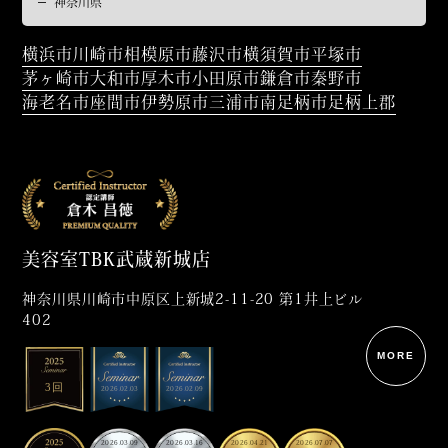
横浜市
川崎市
相模原市
藤沢市
横須賀市
平塚市
茅ヶ崎市
大和市
厚木市
小田原市
鎌倉市
秦野市
海老名市
座間市
伊勢原市
三浦市
南足柄市
足柄上郡
美容室TBK武蔵新城店
神奈川県川崎市中原区上新城2-11-20 第1井上ビル
402
MORE
3回
2026.02.03
2026.02.09
2026.03.09
2026.03.16
2026.04.21
2026.07.07