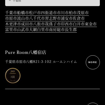
千葉市
船橋市
松戸市
四街道市
市川市
柏市
茂原市
市原市
流山市
八千代市
習志野市
浦安市
佐倉市
木更津市
成田市
八街市
我孫子市
印西市
白井市
東金市
富里市
山武市
大網白里市
南房総市
長生郡
Pure Room八幡宿店
千葉県市原市八幡821-3-102 ルーエンハイム
MORE
3回