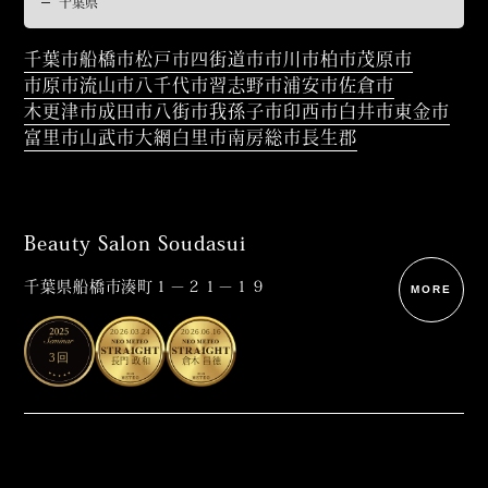
千葉市
船橋市
松戸市
四街道市
市川市
柏市
茂原市
市原市
流山市
八千代市
習志野市
浦安市
佐倉市
木更津市
成田市
八街市
我孫子市
印西市
白井市
東金市
富里市
山武市
大網白里市
南房総市
長生郡
Beauty Salon Soudasui
千葉県船橋市湊町１－２１－１９
MORE
2026.03.24
2026.06.16
3回
長門 政和
倉木 昌徳