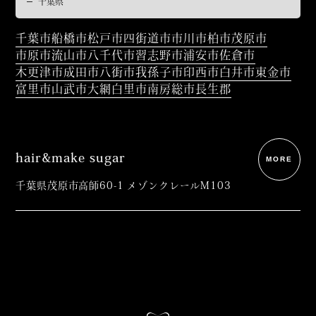
千葉市
船橋市
松戸市
四街道市
市川市
柏市
茂原市
市原市
流山市
八千代市
習志野市
浦安市
佐倉市
木更津市
成田市
八街市
我孫子市
印西市
白井市
東金市
富里市
山武市
大網白里市
南房総市
長生郡
hair&make sugar
MORE
千葉県茂原市高師60-1 メゾンクレールM103