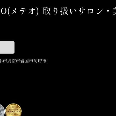
EO(メテオ)
取り扱いサロン・
部市
周南市
岩国市
防府市
25
2026.07.01
ニエ
左近 研人