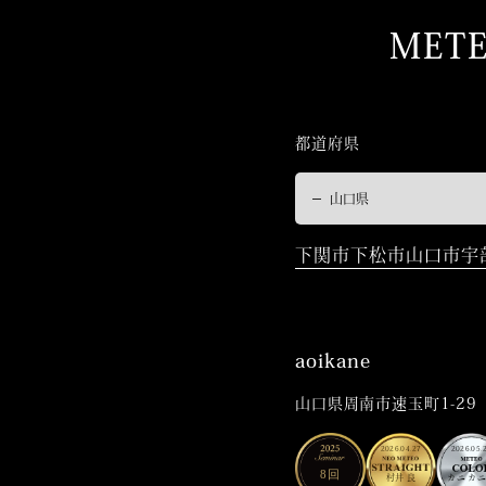
MET
都道府県
下関市
下松市
山口市
宇
aoikane
山口県周南市速玉町1-29
2026.04.27
2026.05.
8回
村井 良
カニ カ