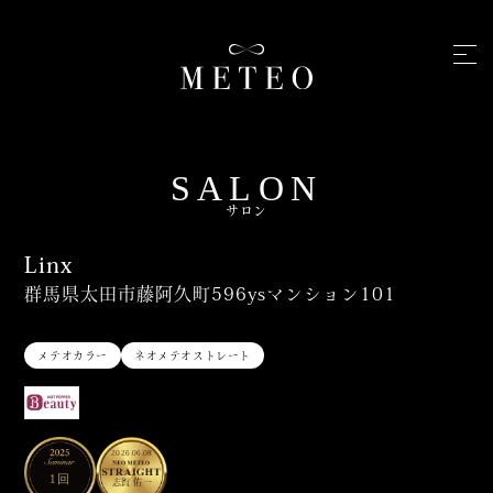
SALON
サロン
Linx
群馬県太田市藤阿久町596ysマンション101
メテオカラー
ネオメテオストレート
2026.06.08
1回
志賀 佑一