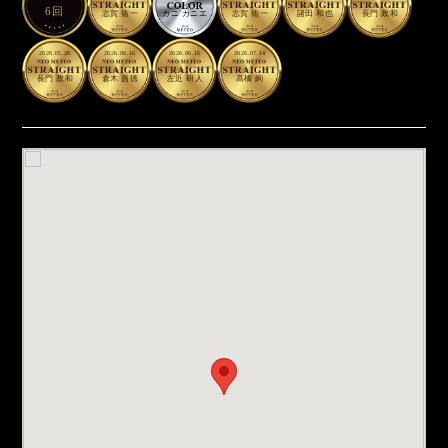
6回
志賀 佑一
カニ カニエ
志賀 佑一
諸田 和也
長門 政和
2026.05.26
2026.06.16
2026.06.16
2026.07.14
長門 政和
倉木 昌徳
左近 研人
髙橋 絢