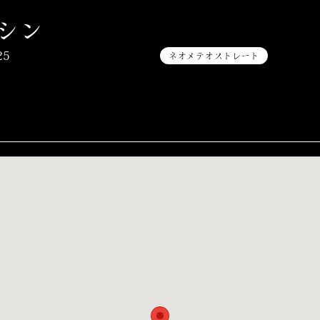
シン
25
ネオメテオストレート