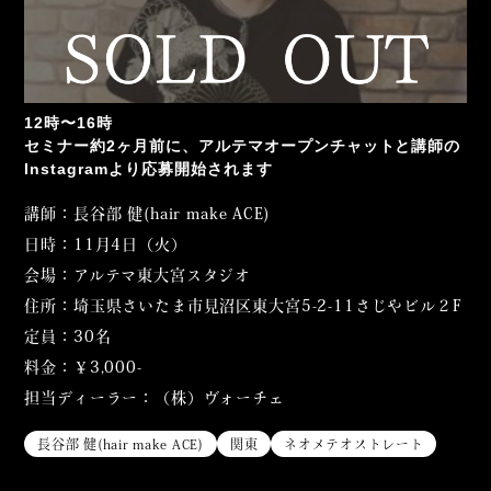
12時〜16時
セミナー約2ヶ月前に、アルテマオープンチャットと講師の
Instagramより応募開始されます
講師：長谷部 健(hair make ACE)
日時：11月4日（火）
会場：アルテマ東大宮スタジオ
住所：埼玉県さいたま市見沼区東大宮5-2-11さじやビル２F
定員：30名
料金：￥3,000-
担当ディーラー：（株）ヴォーチェ
長谷部 健(hair make ACE)
関東
ネオメテオストレート