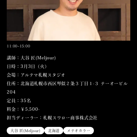
11:00~15:00
講師：大谷 匠(Meljour)
日時：3月3日（火）
会場：アルテマ札幌スタジオ
住所：北海道札幌市西区琴似２条３丁目１-３ テーオービル
204
定員：35名
料金：￥5,500-
担当ディーラー：札幌スワロー商事株式会社
大谷 匠(Meljour)
北海道
メテオカラー