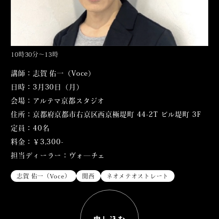
10時30分〜13時
講師：志賀 佑一（Voce）
日時：3月30日（月）
会場：アルテマ京都スタジオ
住所：京都府京都市右京区⻄京極堤町 44-2T ビル堤町 3F
定員：40名
料金：￥3,300-
担当ディーラー：ヴォ―チェ
志賀 佑一（Voce）
関西
ネオメテオストレート